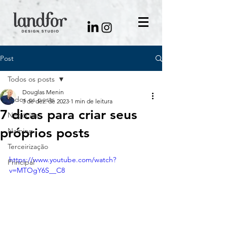
Post
Todos os posts
Douglas Menin
Todos os posts
3 de dez. de 2023
1 min de leitura
7 dicas para criar seus
Negócios
próprios posts
Naming
Terceirização
https://www.youtube.com/watch?
Principal
v=MTOgY6S__C8