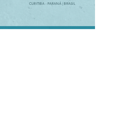
CURITIBA - PARANÁ | BRASIL
AGENDE
UMA VÍDEO CALL
AGENDE AQUI
Segunda - Sexta 10h - 18h
ENVIE UM
EMAIL