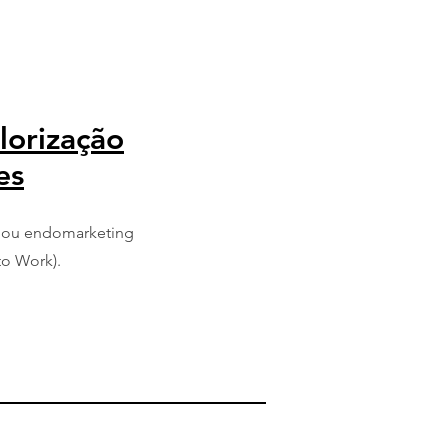
orização
es
 ou endomarketing
to Work).