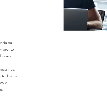
cada na
Diferente
lhorar o
mpanhas,
r todos os
vo e
s,