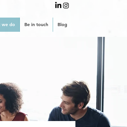
 we do
Be in touch
Blog