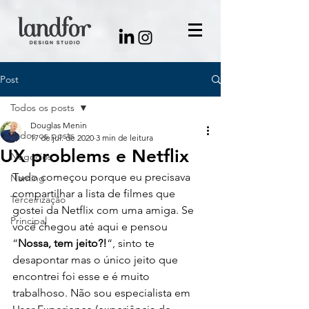
Post
Todos os posts
Douglas Menin
Todos os posts
17 de jul. de 2020
3 min de leitura
UX problems e Netflix
Negócios
Tudo começou porque eu precisava 
Naming
compartilhar a lista de filmes que 
Terceirização
gostei da Netflix com uma amiga. Se 
Principal
você chegou até aqui e pensou 
“
Nossa, tem jeito?!
“, sinto te 
desapontar mas o único jeito que 
encontrei foi esse e é muito 
trabalhoso. Não sou especialista em 