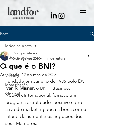
Post
Todos os posts
Douglas Menin
Todos os posts
3 de ago. de 2020
4 min de leitura
O que é o BNI?
Negócios
Atualizado:
12 de mar. de 2025
Naming
Fundado em Janeiro de 1985 pelo 
Dr. 
Terceirização
Ivan R. Misner
, o BNI – Business 
Principal
Network International, fornece um 
programa estruturado, positivo e pró-
ativo de marketing boca-a-boca com o 
intuito de aumentar os negócios dos 
seus Membros.