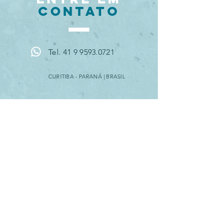
CONTATO
Tel. 41 9 9593.0721
CURITIBA - PARANÁ | BRASIL
AGENDE
UMA VÍDEO CALL
AGENDE AQUI
Segunda - Sexta 10h - 18h