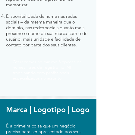
memorizar.
Disponibilidade de nome nas redes
sociais – da mesma maneira que o
domínio, nas redes sociais quanto mais
próximo o nome da sua marca com o de
usuário, mais unidade e facilidade de
contato por parte dos seus clientes.
Oferecemos no mínimo 3 opções de
nomes livres de registro no INPI,
trabalhando com profissionais
especializados no assunto.
Marca | Logotipo | Logo
É a primeira coisa que um negócio
precisa para ser apresentado aos seus