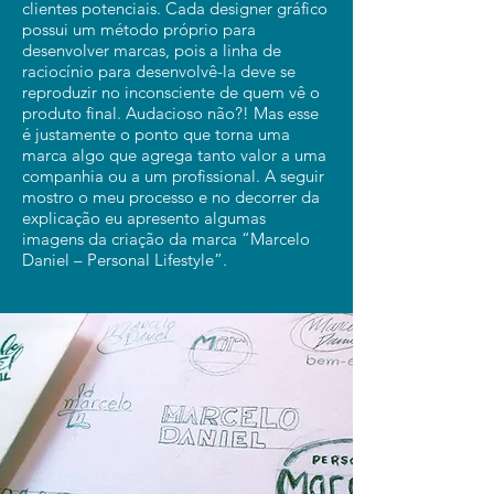
clientes potenciais. Cada designer gráfico
possui um método próprio para
desenvolver marcas, pois a linha de
raciocínio para desenvolvê-la deve se
reproduzir no inconsciente de quem vê o
produto final. Audacioso não?! Mas esse
é justamente o ponto que torna uma
marca algo que agrega tanto valor a uma
companhia ou a um profissional. A seguir
mostro o meu processo e no decorrer da
explicação eu apresento algumas
imagens da criação da marca “Marcelo
Daniel – Personal Lifestyle”.