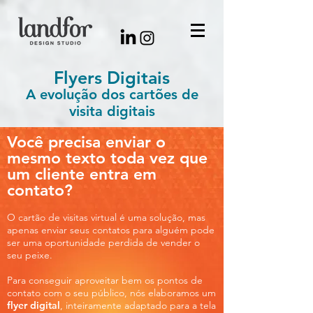
Flyers Digitais
A evolução dos cartões de
visita digitais
Você precisa enviar o
mesmo texto toda vez que
um cliente entra em
contato?
O cartão de visitas virtual é uma solução, mas
apenas enviar seus contatos para alguém pode
ser uma oportunidade perdida de vender o
seu peixe.
Para conseguir aproveitar bem os pontos de
contato com o seu público, nós elaboramos um
flyer digital
, inteiramente adaptado para a tela